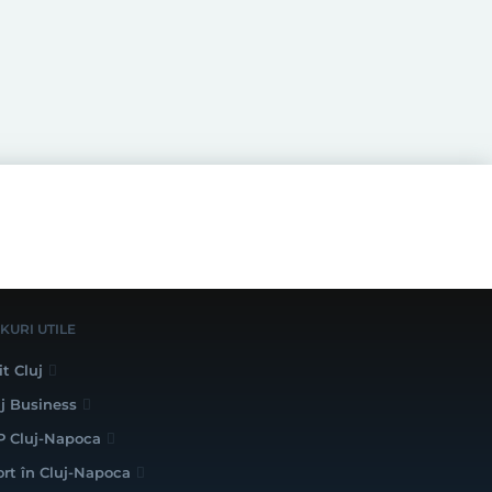
NKURI UTILE
it Cluj
uj Business
P Cluj-Napoca
ort în Cluj-Napoca