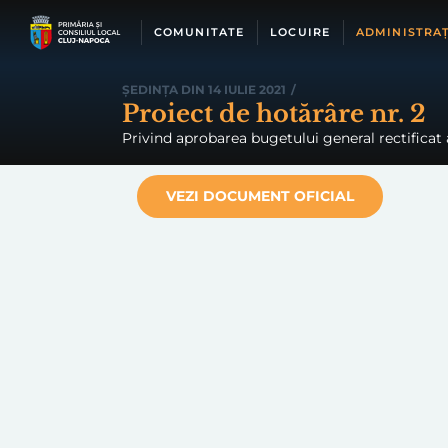
Skip
to
COMUNITATE
LOCUIRE
ADMINISTRAȚ
content
ȘEDINȚA DIN 14 IULIE 2021
/
Proiect de hotărâre nr. 2
Privind aprobarea bugetului general rectificat a
VEZI DOCUMENT OFICIAL