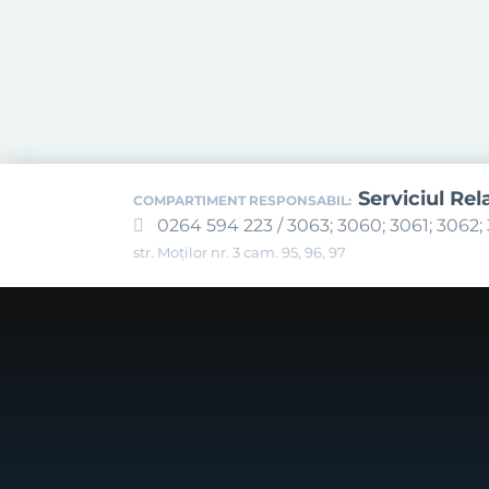
Serviciul Rel
COMPARTIMENT RESPONSABIL:
0264 594 223 / 3063; 3060; 3061; 3062; 
str. Moților nr. 3 cam. 95, 96, 97