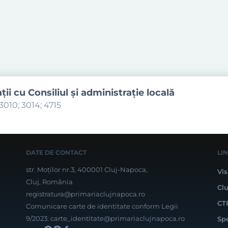
aţii cu Consiliul şi administraţie locală
3010; 3014; 4715
DATE DE CONTACT
LI
str. Moților nr.3, 400001 Cluj-Napoca,
Vis
Cluj, România
Cl
registratura@primariaclujnapoca.ro
CT
Comunicare carte de identitate conform Legii
9/2023:
carte_identitate@primariaclujnapoca.ro
Sp