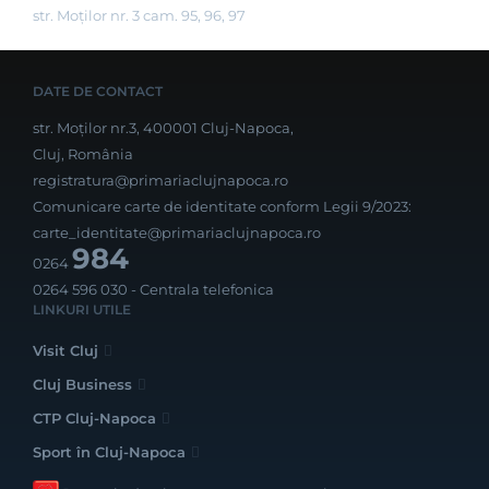
str. Moților nr. 3 cam. 95, 96, 97
DATE DE CONTACT
str. Moților nr.3, 400001 Cluj-Napoca,
Cluj, România
registratura@primariaclujnapoca.ro
Comunicare carte de identitate conform Legii 9/2023:
carte_identitate@primariaclujnapoca.ro
984
0264
0264 596 030
- Centrala telefonica
LINKURI UTILE
Visit Cluj
Cluj Business
CTP Cluj-Napoca
Sport în Cluj-Napoca