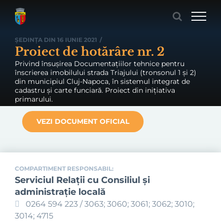
Skip
to
content
ȘEDINȚA DIN 16 IUNIE 2021
/
Proiect de hotărâre nr. 2
Privind însușirea Documentațiilor tehnice pentru
înscrierea imobilului strada Triajului (tronsonul 1 și 2)
din municipiul Cluj-Napoca, în sistemul integrat de
cadastru și carte funciară. Proiect din inițiativa
primarului.
VEZI DOCUMENT OFICIAL
COMPARTIMENT RESPONSABIL:
Serviciul Relaţii cu Consiliul şi
administraţie locală
0264 594 223 / 3063; 3060; 3061; 3062; 3010;
3014; 4715