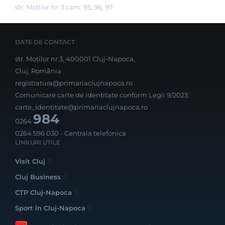
str. Moților nr. 3 cam. 95, 96, 97
DATE DE CONTACT
str. Moților nr.3, 400001 Cluj-Napoca,
Cluj, România
registratura@primariaclujnapoca.ro
Comunicare carte de identitate conform Legii 9/2023:
carte_identitate@primariaclujnapoca.ro
984
0264
0264 596 030
- Centrala telefonica
LINKURI UTILE
Visit Cluj
Cluj Business
CTP Cluj-Napoca
Sport în Cluj-Napoca