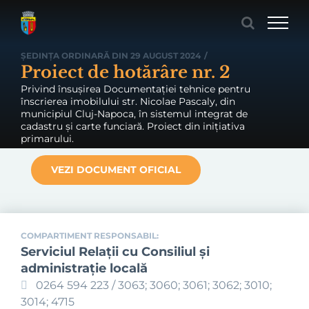
Skip
to
content
ȘEDINȚA ORDINARĂ DIN 29 AUGUST 2024
/
Proiect de hotărâre nr. 2
Privind însușirea Documentației tehnice pentru
înscrierea imobilului str. Nicolae Pascaly, din
municipiul Cluj-Napoca, în sistemul integrat de
cadastru și carte funciară. Proiect din inițiativa
primarului.
VEZI DOCUMENT OFICIAL
COMPARTIMENT RESPONSABIL:
Serviciul Relaţii cu Consiliul şi
administraţie locală
0264 594 223 / 3063; 3060; 3061; 3062; 3010;
3014; 4715