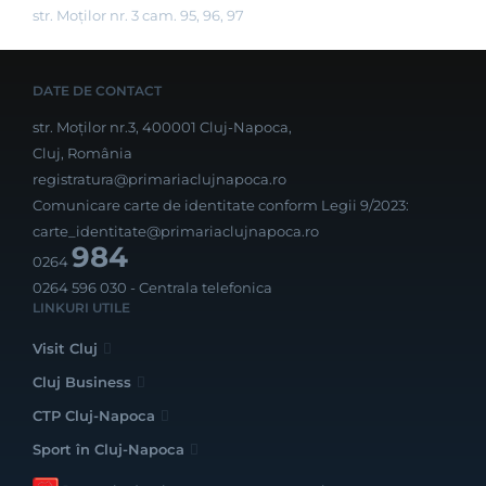
str. Moților nr. 3 cam. 95, 96, 97
DATE DE CONTACT
str. Moților nr.3, 400001 Cluj-Napoca,
Cluj, România
registratura@primariaclujnapoca.ro
Comunicare carte de identitate conform Legii 9/2023:
carte_identitate@primariaclujnapoca.ro
984
0264
0264 596 030
- Centrala telefonica
LINKURI UTILE
Visit Cluj
Cluj Business
CTP Cluj-Napoca
Sport în Cluj-Napoca