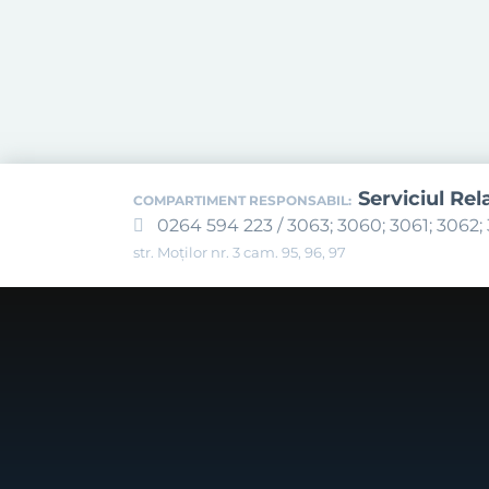
Serviciul Rel
COMPARTIMENT RESPONSABIL:
0264 594 223 / 3063; 3060; 3061; 3062; 
str. Moților nr. 3 cam. 95, 96, 97