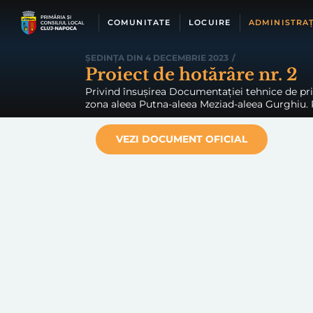
Skip
to
COMUNITATE
LOCUIRE
ADMINISTRAȚ
content
ȘEDINȚA DIN 4 DECEMBRIE 2023
/
Proiect de hotărâre nr. 2
Privind însușirea Documentației tehnice de prim
zona aleea Putna-aleea Meziad-aleea Gurghiu. Pr
VEZI DOCUMENT OFICIAL