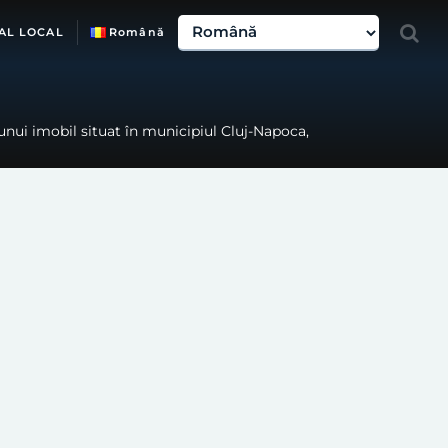
AL LOCAL
Română
unui imobil situat în municipiul Cluj-Napoca,