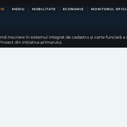
IE
MEDIU
MOBILITATE
ECONOMIE
MONITORUL OFICI
ă înscriere în sistemul integrat de cadastru și carte funciară a 
oiect din inițiativa primarului.