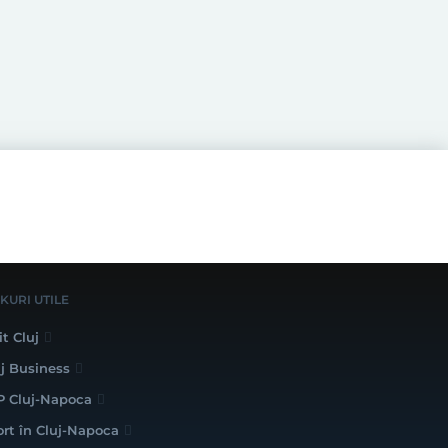
NKURI UTILE
it Cluj
uj Business
P Cluj-Napoca
ort în Cluj-Napoca