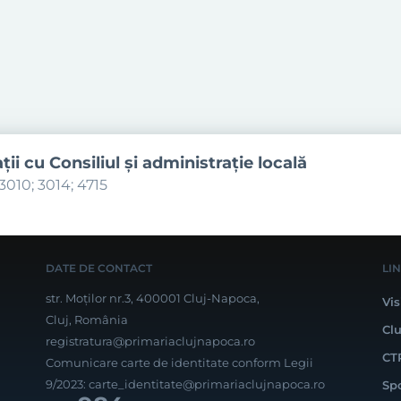
aţii cu Consiliul şi administraţie locală
3010; 3014; 4715
DATE DE CONTACT
LI
str. Moților nr.3, 400001 Cluj-Napoca,
Vis
Cluj, România
Cl
registratura@primariaclujnapoca.ro
CT
Comunicare carte de identitate conform Legii
9/2023:
carte_identitate@primariaclujnapoca.ro
Sp