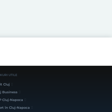
NKURI UTILE
it Cluj
uj Business
P Cluj-Napoca
ort în Cluj-Napoca