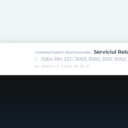
Serviciul Rel
COMPARTIMENT RESPONSABIL:
0264 594 223 / 3063; 3060; 3061; 3062; 
str. Moților nr. 3 cam. 95, 96, 97