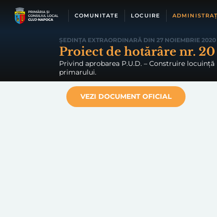
Skip
to
COMUNITATE
LOCUIRE
ADMINISTRAȚ
content
ȘEDINȚA EXTRAORDINARĂ DIN 27 NOIEMBRIE 2020
Proiect de hotărâre nr. 20
Privind aprobarea P.U.D. – Construire locuință un
primarului.
VEZI DOCUMENT OFICIAL