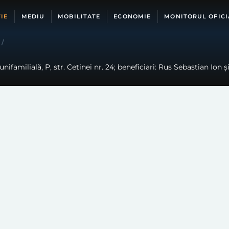
IE
MEDIU
MOBILITATE
ECONOMIE
MONITORUL OFICI
/
ifamilială, P, str. Cetinei nr. 24; beneficiari: Rus Sebastian Ion și