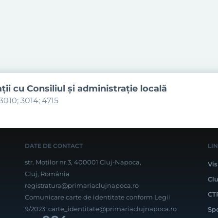
aţii cu Consiliul şi administraţie locală
3010; 3014; 4715
DATE DE CONTACT
LI
str. Moților nr.3, 400001 Cluj-Napoca,
Vis
Cluj, România
Cl
registratura@primariaclujnapoca.ro
CT
Comunicare carte de identitate conform Legii
9/2023:
carte_identitate@primariaclujnapoca.ro
Sp