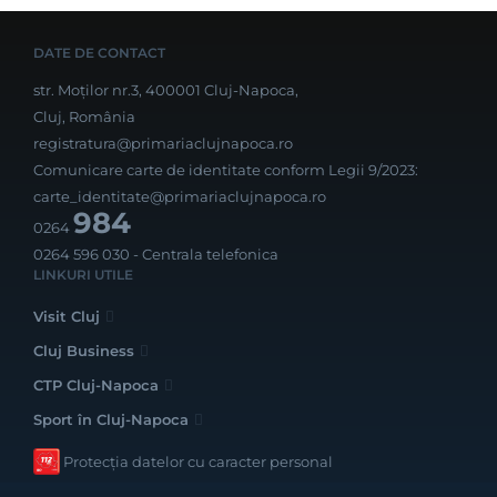
DATE DE CONTACT
str. Moților nr.3, 400001 Cluj-Napoca,
Cluj, România
registratura@primariaclujnapoca.ro
Comunicare carte de identitate conform Legii 9/2023:
carte_identitate@primariaclujnapoca.ro
984
0264
0264 596 030
- Centrala telefonica
LINKURI UTILE
Visit Cluj
Cluj Business
CTP Cluj-Napoca
Sport în Cluj-Napoca
Protecția datelor cu caracter personal