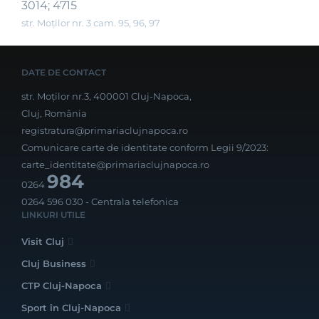
3014; 4715
str. Moților nr. 3 cam. 95, 96, 97
DATE DE CONTACT
str. Moților nr.3, 400001 Cluj-Napoca,
Cluj, România
registratura@primariaclujnapoca.ro
Comunicare carte de identitate conform Legii 9/2023:
carte_identitate@primariaclujnapoca.ro
984
0264
0264 596 030
- Centrala telefonica
LINKURI UTILE
Visit Cluj
Cluj Business
CTP Cluj-Napoca
Sport în Cluj-Napoca