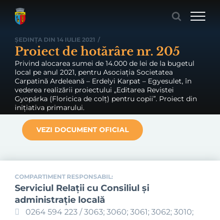
Skip
to
content
ȘEDINȚA DIN 14 IULIE 2021
/
Proiect de hotărâre nr. 205
Privind alocarea sumei de 14.000 de lei de la bugetul
local pe anul 2021, pentru Asociația Societatea
Carpatină Ardeleană – Erdelyi Karpat – Egyesulet, în
vederea realizării proiectului „Editarea Revistei
Gyopárka (Floricica de colț) pentru copii”. Proiect din
inițiativa primarului.
VEZI DOCUMENT OFICIAL
COMPARTIMENT RESPONSABIL:
Serviciul Relaţii cu Consiliul şi
administraţie locală
0264 594 223 / 3063; 3060; 3061; 3062; 3010;