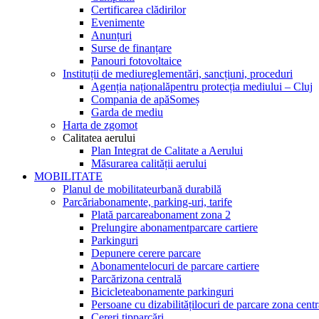
Certificarea clădirilor
Evenimente
Anunțuri
Surse de finanțare
Panouri fotovoltaice
Instituții de mediu
reglementări, sancțiuni, proceduri
Agenția națională
pentru protecția mediului – Cluj
Compania de apă
Someș
Garda de mediu
Harta de zgomot
Calitatea aerului
Plan Integrat de Calitate a Aerului
Măsurarea calității aerului
MOBILITATE
Planul de mobilitate
urbană durabilă
Parcări
abonamente, parking-uri, tarife
Plată parcare
abonament zona 2
Prelungire abonament
parcare cartiere
Parkinguri
Depunere cerere parcare
Abonamente
locuri de parcare cartiere
Parcări
zona centrală
Biciclete
abonamente parkinguri
Persoane cu dizabilități
locuri de parcare zona centr
Cereri tip
parcări