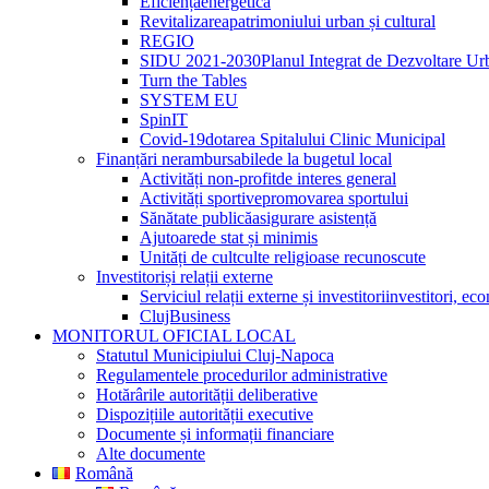
Eficiență
energetică
Revitalizarea
patrimoniului urban și cultural
REGIO
SIDU 2021-2030
Planul Integrat de Dezvoltare Ur
Turn the Tables
SYSTEM EU
SpinIT
Covid-19
dotarea Spitalului Clinic Municipal
Finanțări nerambursabile
de la bugetul local
Activități non-profit
de interes general
Activități sportive
promovarea sportului
Sănătate publică
asigurare asistență
Ajutoare
de stat și minimis
Unități de cult
culte religioase recunoscute
Investitori
și relații externe
Serviciul relații externe și investitori
investitori, ec
ClujBusiness
MONITORUL OFICIAL LOCAL
Statutul Municipiului Cluj-Napoca
Regulamentele procedurilor administrative
Hotărârile autorității deliberative
Dispozițiile autorității executive
Documente și informații financiare
Alte documente
Română