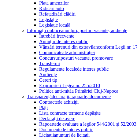
Plata amenzilor
Ridicări auto
Refațadizări clădiri
Legislație
Legislație locală
Informații publice
anunțuri, posturi vacante, audiențe
Întrebări frecvente
Anunțuri
de interes public
Vânzări terenuri din extravilan
conform Legii nr. 1
Comunicate
ale administrației
Concursuri
posturi vacante, promovare
Transferuri
Regulamente locale
de interes public
Audiențe
Cereri tip
Exproprieri Legea nr. 255/2010
Politica anti-mită
a Primăriei Cluj-Napoca
Transparență
declarații, rapoarte, documente
Contracte
de achiziții
Plăți
Lista contracte termene depășite
Declarații de avere
Rapoarte
de evaluare a legilor 544/2001 și 52/2003
Documente
de interes public
Licitații
anunțuri de licitații