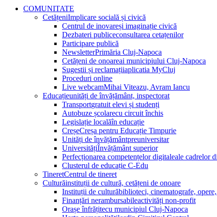
COMUNITATE
Cetățeni
Implicare socială și civică
Centrul de inovare
și imaginație civică
Dezbateri publice
consultarea cetațenilor
Participare publică
Newsletter
Primăria Cluj-Napoca
Cetățeni de onoare
ai municipiului Cluj-Napoca
Sugestii și reclamații
aplicatia MyCluj
Proceduri online
Live webcam
Mihai Viteazu, Avram Iancu
Educație
unități de învățământ, inspectorat
Transport
gratuit elevi și studenți
Autobuze școlare
cu circuit închis
Legislație locală
în educație
Creșe
Creșa pentru Educație Timpurie
Unități de învățământ
preuniversitar
Universități
Învățământ superior
Perfecționarea competențelor digitale
ale cadrelor d
Clusterul de educație C-Edu
Tineret
Centrul de tineret
Cultură
instituții de cultură, cetățeni de onoare
Instituții de cultură
biblioteci, cinematografe, opere,
Finanțări nerambursabile
activități non-profit
Orașe înfrățite
cu municipiul Cluj-Napoca