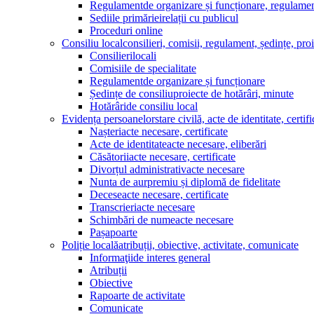
Regulament
de organizare și funcționare, regulamen
Sediile primăriei
relații cu publicul
Proceduri online
Consiliu local
consilieri, comisii, regulament, ședințe, proi
Consilieri
locali
Comisiile de specialitate
Regulament
de organizare și funcționare
Ședințe de consiliu
proiecte de hotărâri, minute
Hotărâri
de consiliu local
Evidența persoanelor
stare civilă, acte de identitate, certi
Nașteri
acte necesare, certificate
Acte de identitate
acte necesare, eliberări
Căsătorii
acte necesare, certificate
Divorțul administrativ
acte necesare
Nunta de aur
premiu și diplomă de fidelitate
Decese
acte necesare, certificate
Transcrieri
acte necesare
Schimbări de nume
acte necesare
Pașapoarte
Poliție locală
atribuții, obiective, activitate, comunicate
Informaţii
de interes general
Atribuții
Obiective
Rapoarte de activitate
Comunicate