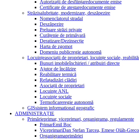
Autorizații de desființare
documente emise
Certificate de atestare
documente emise
Străzi
salubritate, modernizare, deszăpezire
Nomenclatorul stradal
Deszăpezire
Preluare străzi private
Curățenie de primăvară
Deratizare/Dezinsecție
Harta de zgomot
Domeniu public
regie autonomă
Locuințe
asociații de proprietari, locuințe sociale, reabilită
Bunuri imobile
închirieri / atribuiri directe
Ajutor de încălzire
Reabilitare termică
Refațadizări clădiri
Asociații de proprietari
Locuințe ANL
Locuințe sociale
Termoficare
regie autonomă
GIS
sistem informational geografic
ADMINISTRAȚIE
Primărie
primar, viceprimari, organigrama, regulamente
Primar
Emil Boc
Viceprimari
Dan Ștefan Tarcea, Emese Oláh-Greco
Organigrama
primăriei