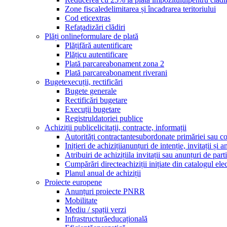
Zone fiscale
delimitarea și încadrarea teritoriului
Cod etic
extras
Refațadizări clădiri
Plăți online
formulare de plată
Plăți
fără autentificare
Plăți
cu autentificare
Plată parcare
abonament zona 2
Plată parcare
abonament riverani
Buget
execuții, rectificări
Bugete generale
Rectificări bugetare
Execuții bugetare
Registrul
datoriei publice
Achiziții publice
licitații, contracte, informații
Autorități contractante
subordonate primăriei sau con
Inițieri de achiziții
anunțuri de intenție, invitații și 
Atribuiri de achiziții
la invitații sau anunțuri de par
Cumpărări directe
achiziții inițiate din catalogul ele
Planul anual de achiziții
Proiecte europene
Anunțuri proiecte PNRR
Mobilitate
Mediu / spații verzi
Infrastructură
educațională