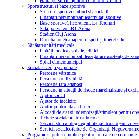
Harta personalităților
din Cimitirul Central
Sport
structuri și baze sportive
Structuri sportive
cluburi și asociații
Finanțări nerambursabile
activități sportive
Baze sportive
Gheorgheni, La Terenuri
Sala polivalentă
BT Arena
Stadion
Cluj Arena
Direcția județeană
pentru sport și tineret Cluj
Sănătate
unități medicale
Unități medicale
spitale, clinici
Finanțări nerambursabile
asigurare asistență de săn
Spital clinic
municipal
Social
asistență și ajutoare
Persoane vârstnice
Persoane cu dizabilități
Persoane fără adăpost
Persoane în situații de risc
de marginalizare și exclu
Ajutor social
Ajutor de încălzire
Ajutor pentru plata chiriei
Alocații de stat și indemnizații/stimulent pentru cre
Tichete sociale
pentru alimente
Servicii stomatologice
gratuite pentru clujenii cu ve
Servicii sociale
oferite de Organizații Neguvername
Programe și politici publice pentru animale de companie