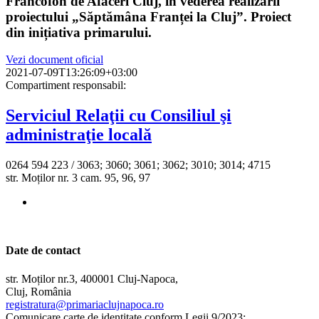
Francofon de Afaceri Cluj, în vederea realizării
proiectului „Săptămâna Franței la Cluj”. Proiect
din inițiativa primarului.
Vezi document oficial
2021-07-09T13:26:09+03:00
Compartiment responsabil:
Serviciul Relaţii cu Consiliul şi
administraţie locală
0264 594 223 / 3063; 3060; 3061; 3062; 3010; 3014; 4715
str. Moților nr. 3 cam. 95, 96, 97
Date de contact
str. Moților nr.3, 400001 Cluj-Napoca,
Cluj, România
registratura@primariaclujnapoca.ro
Comunicare carte de identitate conform Legii 9/2023: