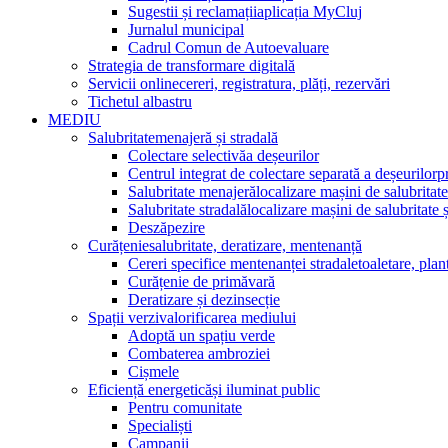
Sugestii și reclamații
aplicația MyCluj
Jurnalul municipal
Cadrul Comun de Autoevaluare
Strategia de transformare digitală
Servicii online
cereri, registratura, plăți, rezervări
Tichetul albastru
MEDIU
Salubritate
menajeră și stradală
Colectare selectivă
a deșeurilor
Centrul integrat de colectare separată a deșeurilor
p
Salubritate menajeră
localizare mașini de salubritate
Salubritate stradală
localizare mașini de salubritate ș
Deszăpezire
Curățenie
salubritate, deratizare, mentenanță
Cereri specifice mentenanței stradale
toaletare, plan
Curățenie de primăvară
Deratizare și dezinsecție
Spații verzi
valorificarea mediului
Adoptă un spațiu verde
Combaterea ambroziei
Cișmele
Eficiență energetică
și iluminat public
Pentru comunitate
Specialiști
Campanii