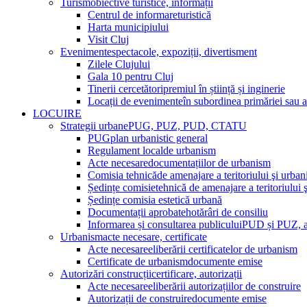
Turism
obiective turistice, informații
Centrul de informare
turistică
Harta municipiului
Visit Cluj
Evenimente
spectacole, expoziții, divertisment
Zilele Clujului
Gala 10 pentru Cluj
Tinerii cercetători
premiul în știință și inginerie
Locații de evenimente
în subordinea primăriei sau a a
LOCUIRE
Strategii urbane
PUG, PUZ, PUD, CTATU
PUG
plan urbanistic general
Regulament local
de urbanism
Acte necesare
documentațiilor de urbanism
Comisia tehnică
de amenajare a teritoriului şi urba
Ședințe comisie
tehnică de amenajare a teritoriului 
Ședințe comisia estetică urbană
Documentații aprobate
hotărâri de consiliu
Informarea și consultarea publicului
PUD și PUZ, al
Urbanism
acte necesare, certificate
Acte necesare
eliberării certificatelor de urbanism
Certificate de urbanism
documente emise
Autorizări construcții
certificare, autorizații
Acte necesare
eliberării autorizațiilor de construire
Autorizații de construire
documente emise