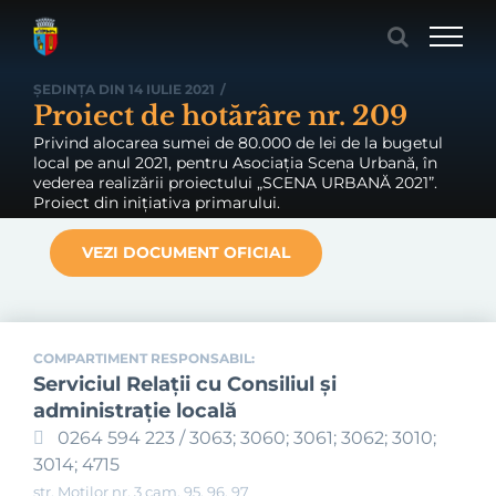
Skip
to
content
ȘEDINȚA DIN 14 IULIE 2021
/
Proiect de hotărâre nr. 209
Privind alocarea sumei de 80.000 de lei de la bugetul
local pe anul 2021, pentru Asociația Scena Urbană, în
vederea realizării proiectului „SCENA URBANĂ 2021”.
Proiect din inițiativa primarului.
VEZI DOCUMENT OFICIAL
COMPARTIMENT RESPONSABIL:
Serviciul Relaţii cu Consiliul şi
administraţie locală
0264 594 223 / 3063; 3060; 3061; 3062; 3010;
3014; 4715
str. Moților nr. 3 cam. 95, 96, 97