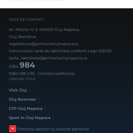
DATE DE CONTACT
str. Moților nr.3, 400001 Cluj-Napoca,
Cluj, România
registratura@primariaclujnapoca.ro
Comunicare carte de identitate conform Legii 9/2023:
carte_identitate@primariaclujnapoca.ro
984
0264
0264 596 030
- Centrala telefonica
LINKURI UTILE
Visit Cluj
Cluj Business
CTP Cluj-Napoca
Sport în Cluj-Napoca
Protecția datelor cu caracter personal