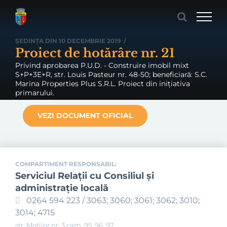
Skip
to
content
ȘEDINȚA DIN 10 DECEMBRIE 2019
/
Proiect de hotărâre nr. 21
Privind aprobarea P.U.D. - Construire imobil mixt
S+P+3E+R, str. Louis Pasteur nr. 48-50; beneficiară: S.C.
Marina Properties Plus S.R.L. Proiect din inițiativa
primarului.
VEZI DOCUMENT OFICIAL
COMPARTIMENT RESPONSABIL:
Serviciul Relaţii cu Consiliul şi
administraţie locală
0264 594 223 / 3063; 3060; 3061; 3062; 3010;
3014; 4715
str. Moților nr. 3 cam. 95, 96, 97