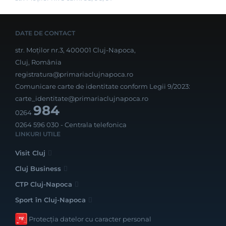
DATE DE CONTACT
str. Moților nr.3, 400001 Cluj-Napoca,
Cluj, România
registratura@primariaclujnapoca.ro
Comunicare carte de identitate conform Legii 9/2023:
carte_identitate@primariaclujnapoca.ro
984
0264
0264 596 030
- Centrala telefonica
LINKURI UTILE
Visit Cluj
Cluj Business
CTP Cluj-Napoca
Sport în Cluj-Napoca
Protecția datelor cu caracter personal