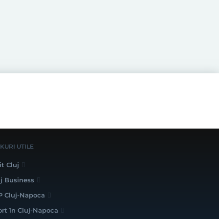
NKURI UTILE
it Cluj
uj Business
P Cluj-Napoca
ort în Cluj-Napoca