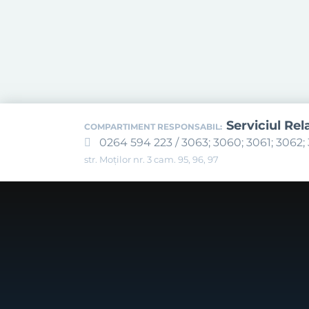
Serviciul Rel
COMPARTIMENT RESPONSABIL:
0264 594 223 / 3063; 3060; 3061; 3062; 
str. Moților nr. 3 cam. 95, 96, 97