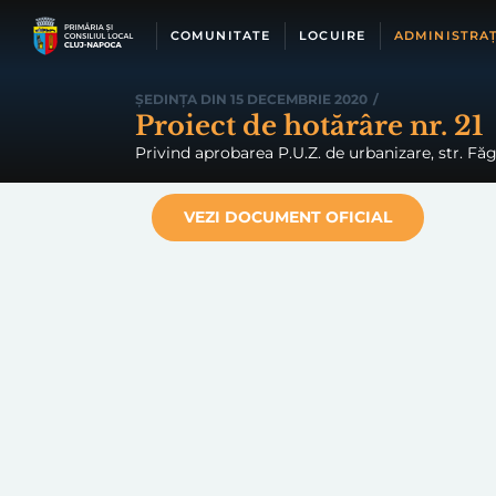
Skip
to
COMUNITATE
LOCUIRE
ADMINISTRAȚ
content
ȘEDINȚA DIN 15 DECEMBRIE 2020
/
Proiect de hotărâre nr. 21
Privind aprobarea P.U.Z. de urbanizare, str. Făget
VEZI DOCUMENT OFICIAL