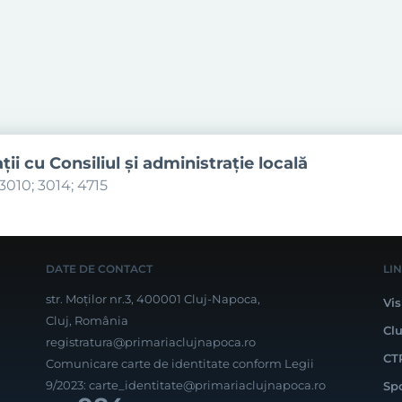
aţii cu Consiliul şi administraţie locală
3010; 3014; 4715
DATE DE CONTACT
LI
str. Moților nr.3, 400001 Cluj-Napoca,
Vis
Cluj, România
Cl
registratura@primariaclujnapoca.ro
CT
Comunicare carte de identitate conform Legii
9/2023:
carte_identitate@primariaclujnapoca.ro
Sp