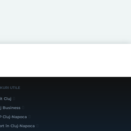
NKURI UTILE
it Cluj
uj Business
P Cluj-Napoca
ort în Cluj-Napoca