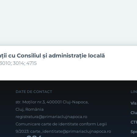
aţii cu Consiliul şi administraţie locală
3010; 3014; 4715
DATE DE CONTACT
LI
str. Moților nr.3, 400001 Cluj-Napoca,
Vis
Cluj, România
Cl
registratura@primariaclujnapoca.ro
CT
Comunicare carte de identitate conform Legii
9/2023:
carte_identitate@primariaclujnapoca.ro
Sp