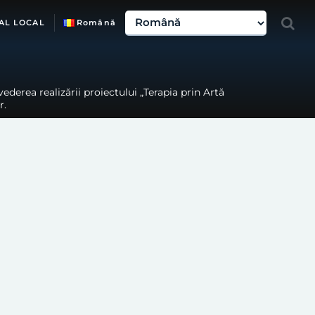
AL LOCAL
Română
ederea realizării proiectului „Terapia prin Artă
r.