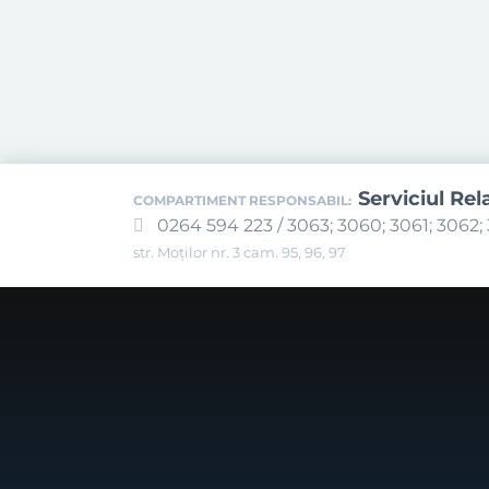
Serviciul Rel
COMPARTIMENT RESPONSABIL:
0264 594 223 / 3063; 3060; 3061; 3062; 
str. Moților nr. 3 cam. 95, 96, 97