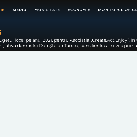
IE
MEDIU
MOBILITATE
ECONOMIE
MONITORUL OFICI
6
getul local pe anul 2021, pentru Asociația „Create.Act.Enjoy”, în v
inițiativa domnului Dan Ștefan Tarcea, consilier local și viceprima