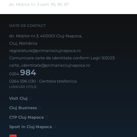
str. Moților nr. 3 cam. 95, 96, 97
DATE DE CONTACT
str. Moților nr.3, 400001 Cluj-Napoca,
Cluj, România
registratura@primariaclujnapoca.ro
Comunicare carte de identitate conform Legii 9/2023:
carte_identitate@primariaclujnapoca.ro
984
0264
0264 596 030
- Centrala telefonica
LINKURI UTILE
Visit Cluj
Cluj Business
CTP Cluj-Napoca
Sport în Cluj-Napoca