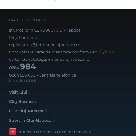
DATE DE CONTACT
str. Moților nr.3, 400001 Cluj-Napoca,
Cluj, România
registratura@primariaclujnapoca.ro
Comunicare carte de identitate conform Legii 9/2023:
carte_identitate@primariaclujnapoca.ro
984
0264
0264 596 030
- Centrala telefonica
LINKURI UTILE
Visit Cluj
Cluj Business
CTP Cluj-Napoca
Sport în Cluj-Napoca
Protecția datelor cu caracter personal