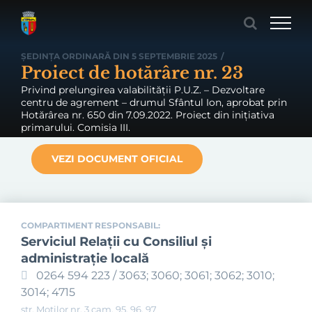
Skip
to
content
ȘEDINȚA ORDINARĂ DIN 5 SEPTEMBRIE 2025
/
Proiect de hotărâre nr. 23
Privind prelungirea valabilității P.U.Z. – Dezvoltare
centru de agrement – drumul Sfântul Ion, aprobat prin
Hotărârea nr. 650 din 7.09.2022. Proiect din inițiativa
primarului. Comisia III.
VEZI DOCUMENT OFICIAL
COMPARTIMENT RESPONSABIL:
Serviciul Relaţii cu Consiliul şi
administraţie locală
0264 594 223 / 3063; 3060; 3061; 3062; 3010;
3014; 4715
str. Moților nr. 3 cam. 95, 96, 97