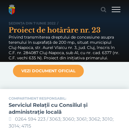
Skip
to
content
ȘEDINȚA DIN 7 IUNIE 2022
/
Proiect de hotărâre nr. 23
Privind transmiterea dreptului de concesiune asupra
terenului în suprafață de 200 mp., situat municipiul
Cluj-Napoca, str. Aurel Vlaicu nr. 3, jud. Cluj, înscris în
C.F. nr. 284087 Cluj-Napoca, sub A1, cu nr. cad. 6377 (nr.
C.F. vechi 635 N). Proiect din inițiativa primarului.
VEZI DOCUMENT OFICIAL
COMPARTIMENT RESPONSABIL:
Serviciul Relaţii cu Consiliul şi
administraţie locală
0264 594 223 / 3063; 3060; 3061; 3062; 3010;
3014; 4715