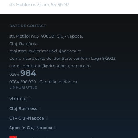
str. Moților nr. 3 cam. 95, 96, 97
DATE DE CONTACT
str. Moților nr.3, 400001 Cluj-Napoca,
Cluj, România
registratura@primariaclujnapoca.ro
Comunicare carte de identitate conform Legii 9/2023:
carte_identitate@primariaclujnapoca.ro
984
0264
0264 596 030
- Centrala telefonica
LINKURI UTILE
Visit Cluj
Cluj Business
CTP Cluj-Napoca
Sport în Cluj-Napoca