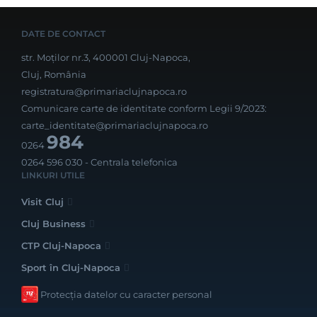
DATE DE CONTACT
str. Moților nr.3, 400001 Cluj-Napoca,
Cluj, România
registratura@primariaclujnapoca.ro
Comunicare carte de identitate conform Legii 9/2023:
carte_identitate@primariaclujnapoca.ro
984
0264
0264 596 030
- Centrala telefonica
LINKURI UTILE
Visit Cluj
Cluj Business
CTP Cluj-Napoca
Sport în Cluj-Napoca
Protecția datelor cu caracter personal