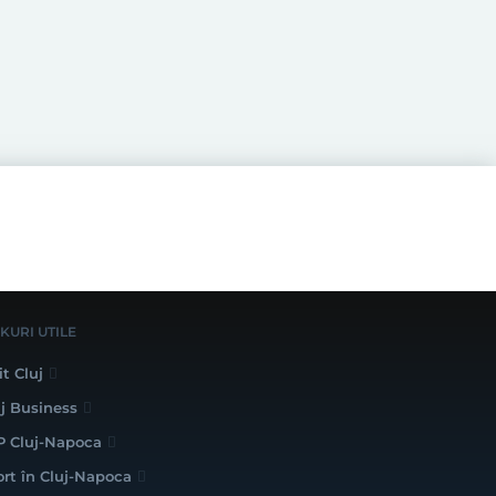
NKURI UTILE
it Cluj
uj Business
P Cluj-Napoca
ort în Cluj-Napoca