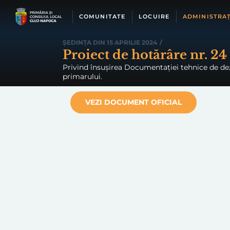
Skip
to
COMUNITATE
LOCUIRE
ADMINISTRAȚ
content
ȘEDINȚA DIN 15 APRILIE 2024
/
Proiect de hotărâre nr. 24
Privind însușirea Documentației tehnice de dezli
primarului.
VEZI DOCUMENT OFICIAL