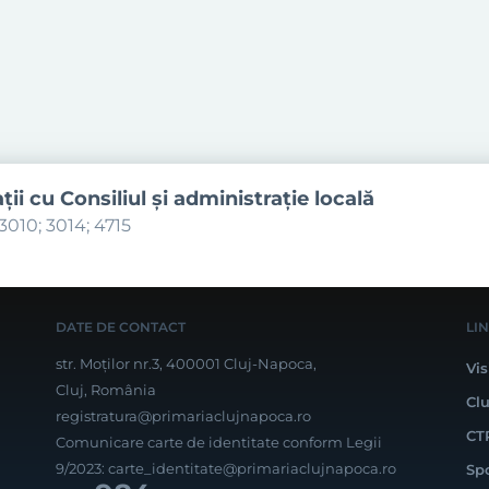
aţii cu Consiliul şi administraţie locală
3010; 3014; 4715
DATE DE CONTACT
LI
str. Moților nr.3, 400001 Cluj-Napoca,
Vis
Cluj, România
Cl
registratura@primariaclujnapoca.ro
CT
Comunicare carte de identitate conform Legii
9/2023:
carte_identitate@primariaclujnapoca.ro
Sp