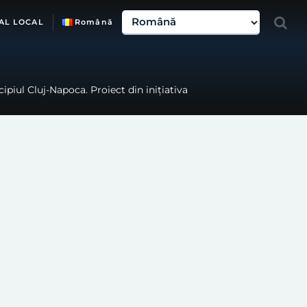
AL LOCAL
Română
ipiul Cluj-Napoca. Proiect din inițiativa