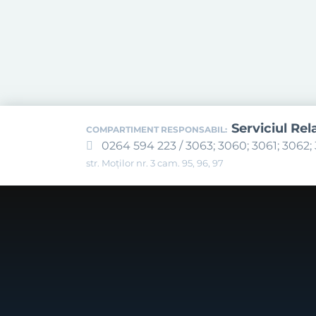
Serviciul Rel
COMPARTIMENT RESPONSABIL:
0264 594 223 / 3063; 3060; 3061; 3062; 
str. Moților nr. 3 cam. 95, 96, 97