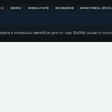
IE
MEDIU
MOBILITATE
ECONOMIE
MONITORUL OFICI
pire a imobilului identificat prin nr. cad. 354749, situat în munic