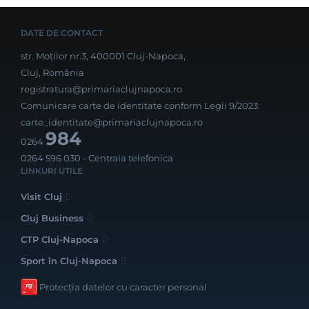
DATE DE CONTACT
str. Moților nr.3, 400001 Cluj-Napoca,
Cluj, România
registratura@primariaclujnapoca.ro
Comunicare carte de identitate conform Legii 9/2023:
carte_identitate@primariaclujnapoca.ro
984
0264
0264 596 030
- Centrala telefonica
LINKURI UTILE
Visit Cluj
Cluj Business
CTP Cluj-Napoca
Sport în Cluj-Napoca
Protecția datelor cu caracter personal