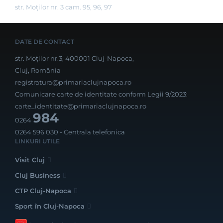
str. Moților nr. 3 cam. 95, 96, 97
DATE DE CONTACT
str. Moților nr.3, 400001 Cluj-Napoca,
Cluj, România
registratura@primariaclujnapoca.ro
Comunicare carte de identitate conform Legii 9/2023:
carte_identitate@primariaclujnapoca.ro
984
0264
0264 596 030
- Centrala telefonica
LINKURI UTILE
Visit Cluj
Cluj Business
CTP Cluj-Napoca
Sport în Cluj-Napoca