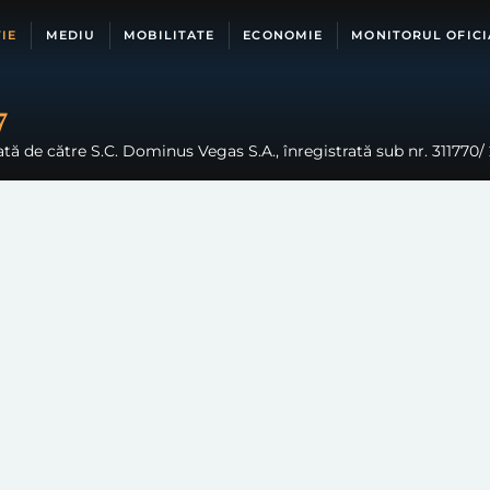
IE
MEDIU
MOBILITATE
ECONOMIE
MONITORUL OFICI
7
ă de către S.C. Dominus Vegas S.A., înregistrată sub nr. 311770/ 