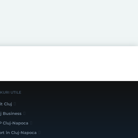
NKURI UTILE
it Cluj
uj Business
P Cluj-Napoca
ort în Cluj-Napoca