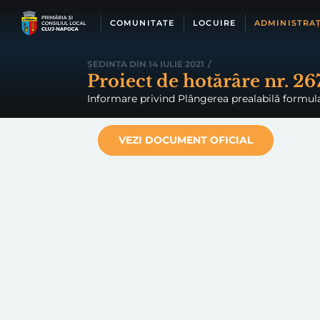
Skip
to
COMUNITATE
LOCUIRE
ADMINISTRAȚ
content
ȘEDINȚA DIN 14 IULIE 2021
/
Proiect de hotărâre nr. 26
Informare privind Plângerea prealabilă formulat
VEZI DOCUMENT OFICIAL