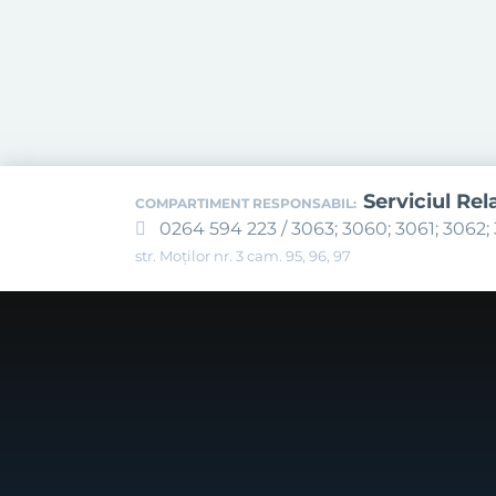
Serviciul Rel
COMPARTIMENT RESPONSABIL:
0264 594 223 / 3063; 3060; 3061; 3062; 
str. Moților nr. 3 cam. 95, 96, 97