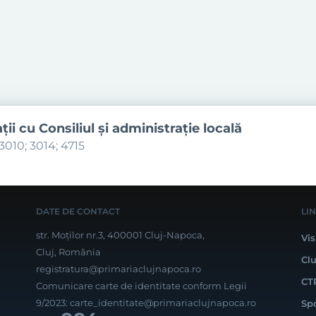
aţii cu Consiliul şi administraţie locală
3010; 3014; 4715
DATE DE CONTACT
LI
str. Moților nr.3, 400001 Cluj-Napoca,
Vis
Cluj, România
Cl
registratura@primariaclujnapoca.ro
CT
Comunicare carte de identitate conform Legii
9/2023:
carte_identitate@primariaclujnapoca.ro
Sp