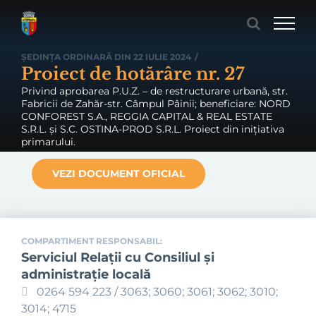
Skip
to
content
ȘEDINȚA ORDINARĂ DIN 22 IULIE 2024
/
Proiect de hotărâre nr. 27
Privind aprobarea P.U.Z. – de restructurare urbană, str.
Fabricii de Zahăr-str. Câmpul Pâinii; beneficiare: NORD
CONFOREST S.A., REGGIA CAPITAL & REAL ESTATE
S.R.L. și S.C. OSTINA-PROD S.R.L. Proiect din inițiativa
primarului.
VEZI DOCUMENT OFICIAL
COMPARTIMENT RESPONSABIL:
Serviciul Relaţii cu Consiliul şi
administraţie locală
0264 594 223 / 3063; 3060; 3061; 3062; 3010;
3014; 4715