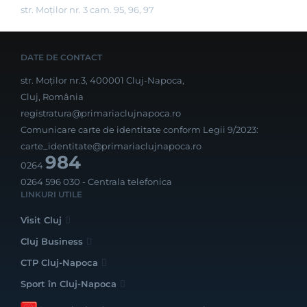
str. Moților nr. 3 cam. 95, 96, 97
DATE DE CONTACT
str. Moților nr.3, 400001 Cluj-Napoca,
Cluj, România
registratura@primariaclujnapoca.ro
Comunicare carte de identitate conform Legii 9/2023:
carte_identitate@primariaclujnapoca.ro
984
0264
0264 596 030
- Centrala telefonica
LINKURI UTILE
Visit Cluj
Cluj Business
CTP Cluj-Napoca
Sport în Cluj-Napoca