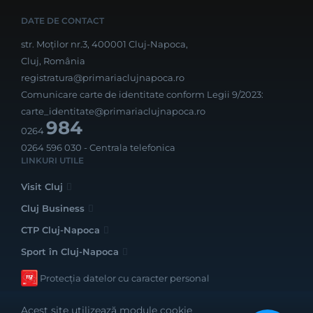
DATE DE CONTACT
str. Moților nr.3, 400001 Cluj-Napoca,
Cluj, România
registratura@primariaclujnapoca.ro
Comunicare carte de identitate conform Legii 9/2023:
carte_identitate@primariaclujnapoca.ro
984
0264
0264 596 030
- Centrala telefonica
LINKURI UTILE
Visit Cluj
Cluj Business
CTP Cluj-Napoca
Sport în Cluj-Napoca
Protecția datelor cu caracter personal
Acest site utilizează module cookie