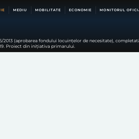
IE
MEDIU
MOBILITATE
ECONOMIE
MONITORUL OFICI
/2013 (aprobarea fondului locuințelor de necesitate), completată p
9. Proiect din inițiativa primarului.