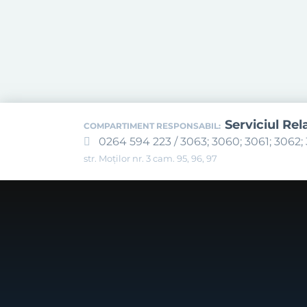
Serviciul Rel
COMPARTIMENT RESPONSABIL:
0264 594 223 / 3063; 3060; 3061; 3062; 
str. Moților nr. 3 cam. 95, 96, 97