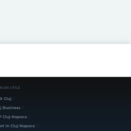
NKURI UTILE
it Cluj
uj Business
P Cluj-Napoca
ort în Cluj-Napoca