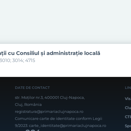
aţii cu Consiliul şi administraţie locală
3010; 3014; 4715
DATE DE CONTACT
LI
str. Moților nr.3, 400001 Cluj-Napoca,
Vis
Cluj, România
Cl
registratura@primariaclujnapoca.ro
CT
Comunicare carte de identitate conform Legii
9/2023:
carte_identitate@primariaclujnapoca.ro
Sp