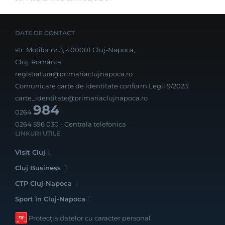
DATE DE CONTACT
str. Moților nr.3, 400001 Cluj-Napoca,
Cluj, România
registratura@primariaclujnapoca.ro
Comunicare carte de identitate conform Legii 9/2023:
carte_identitate@primariaclujnapoca.ro
984
0264
0264 596 030
- Centrala telefonica
LINKURI UTILE
Visit Cluj
Cluj Business
CTP Cluj-Napoca
Sport în Cluj-Napoca
Protecția datelor cu caracter personal