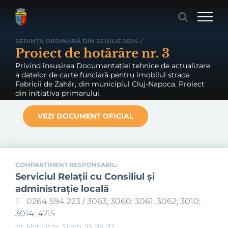
Skip
to
content
ȘEDINȚA ORDINARĂ DIN 22 IULIE 2024
/
Proiect de hotărâre nr. 3
Privind însușirea Documentației tehnice de actualizare
a datelor de carte funciară pentru imobilul strada
Fabricii de Zahăr, din municipiul Cluj-Napoca. Proiect
din inițiativa primarului.
VEZI DOCUMENT OFICIAL
COMPARTIMENT RESPONSABIL:
Serviciul Relaţii cu Consiliul şi
administraţie locală
0264 594 223 / 3063; 3060; 3061; 3062; 3010;
3014; 4715
str. Moților nr. 3 cam. 95, 96, 97