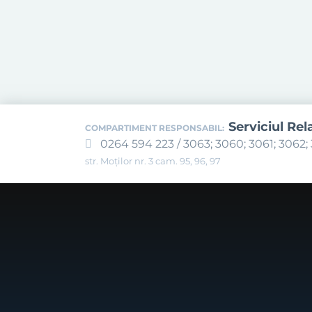
Serviciul Rel
COMPARTIMENT RESPONSABIL:
0264 594 223 / 3063; 3060; 3061; 3062; 
str. Moților nr. 3 cam. 95, 96, 97