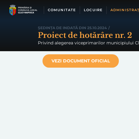
Skip
to
COMUNITATE
LOCUIRE
ADMINISTRAȚ
content
ȘEDINȚA DE INDATĂ DIN 25.10.2024
/
Proiect de hotărâre nr. 2
Privind alegerea viceprimarilor municipiului Cl
VEZI DOCUMENT OFICIAL