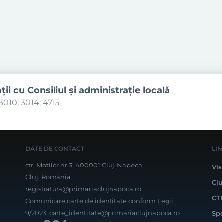
aţii cu Consiliul şi administraţie locală
3010; 3014; 4715
DATE DE CONTACT
LI
str. Moților nr.3, 400001 Cluj-Napoca,
Vis
Cluj, România
Cl
registratura@primariaclujnapoca.ro
CT
Comunicare carte de identitate conform Legii
9/2023:
carte_identitate@primariaclujnapoca.ro
Sp