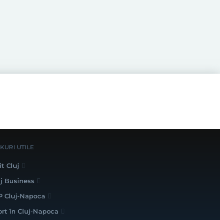
NKURI UTILE
it Cluj
uj Business
P Cluj-Napoca
ort în Cluj-Napoca