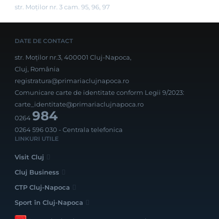
str. Moților nr. 3 cam. 95, 96, 97
DATE DE CONTACT
str. Moților nr.3, 400001 Cluj-Napoca,
Cluj, România
registratura@primariaclujnapoca.ro
Comunicare carte de identitate conform Legii 9/2023:
carte_identitate@primariaclujnapoca.ro
984
0264
0264 596 030
- Centrala telefonica
LINKURI UTILE
Visit Cluj
Cluj Business
CTP Cluj-Napoca
Sport în Cluj-Napoca