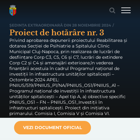
Skip
to
content
ȘEDINȚA EXTRAORDINARĂ DIN 28 NOIEMBRIE 2024
/
Proiect de hotărâre nr. 3
Privind aprobarea depunerii proiectului Reabilitarea și
dotarea Secției de Psihiatrie a Spitalului Clinic
Municipal Cluj-Napoca, prin realizarea de lucrări de
desființare Corp C3, C5, C6 și C7, lucrări de extindere
Corp C2 și C4 și amenajări exterioare,în vederea
finanțării acestuia în cadrul Programul național de
investiții în infrastructura unităților spitalicești –
Octombrie 2024 APEL:
PNIIUS/519/PNIIUS_P1/NA/PNIIUS_OS1/PNIIUS_A1 –
Programul național de investiții în infrastructura
unităților spitalicești – Apel tip A, a) obiective specific
PNIIUS_OS1 – FN – PNIIUS_OS1_Investiții în
infrastructuri spitalicești. Proiect din inițiativa
primarului. Comisia I, Comisia V și Comisia VI.
VEZI DOCUMENT OFICIAL