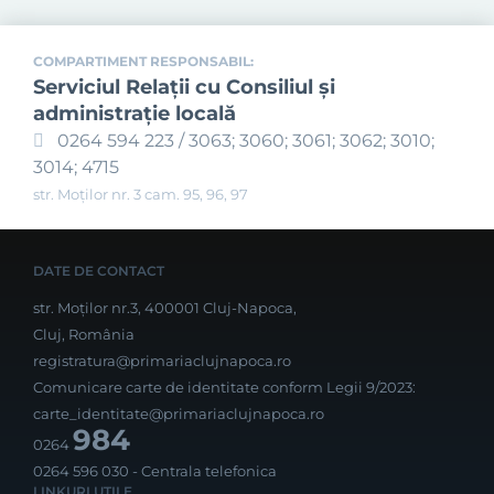
COMPARTIMENT RESPONSABIL:
Serviciul Relaţii cu Consiliul şi
administraţie locală
0264 594 223 / 3063; 3060; 3061; 3062; 3010;
3014; 4715
str. Moților nr. 3 cam. 95, 96, 97
DATE DE CONTACT
str. Moților nr.3, 400001 Cluj-Napoca,
Cluj, România
registratura@primariaclujnapoca.ro
Comunicare carte de identitate conform Legii 9/2023:
carte_identitate@primariaclujnapoca.ro
984
0264
0264 596 030
- Centrala telefonica
LINKURI UTILE