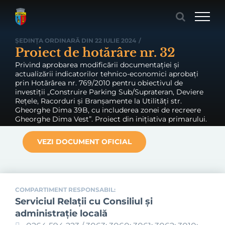
Skip
to
content
ȘEDINȚA ORDINARĂ DIN 22 IULIE 2024
/
Proiect de hotărâre nr. 32
Privind aprobarea modificării documentației și
actualizării indicatorilor tehnico-economici aprobați
prin Hotărârea nr. 769/2010 pentru obiectivul de
investiții „Construire Parking Sub/Suprateran, Deviere
Rețele, Racorduri și Branșamente la Utilități str.
Gheorghe Dima 39B, cu includerea zonei de recreere
Gheorghe Dima Vest”. Proiect din inițiativa primarului.
VEZI DOCUMENT OFICIAL
COMPARTIMENT RESPONSABIL:
Serviciul Relaţii cu Consiliul şi
administraţie locală