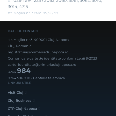
0264 594 223 / 3063; 3060; 3061; 3062; 3010;
3014; 4715
str. Moților nr. 3 cam. 95, 96, 97
DATE DE CONTACT
str. Moților nr.3, 400001 Cluj-Napoca,
Cluj, România
registratura@primariaclujnapoca.ro
Comunicare carte de identitate conform Legii 9/2023:
carte_identitate@primariaclujnapoca.ro
984
0264
0264 596 030
- Centrala telefonica
LINKURI UTILE
Visit Cluj
Cluj Business
CTP Cluj-Napoca