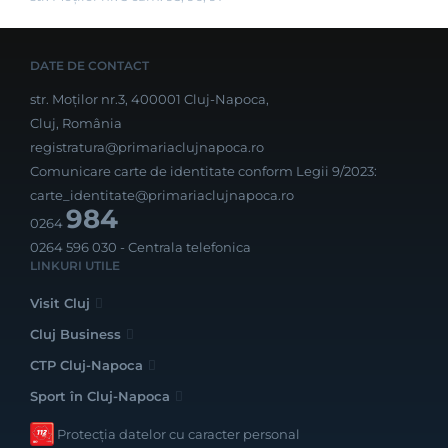
DATE DE CONTACT
str. Moților nr.3, 400001 Cluj-Napoca,
Cluj, România
registratura@primariaclujnapoca.ro
Comunicare carte de identitate conform Legii 9/2023:
carte_identitate@primariaclujnapoca.ro
984
0264
0264 596 030
- Centrala telefonica
LINKURI UTILE
Visit Cluj
Cluj Business
CTP Cluj-Napoca
Sport în Cluj-Napoca
Protecția datelor cu caracter personal