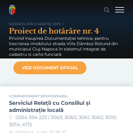
Skip
to
content
ȘEDINȚA DIN 5 MARTIE 2019
/
Proiect de hotărâre nr. 4
Privind însușirea Documentației tehnice, pentru
înscrierea imobilului strada Viile Dâmbul Rotund din
municipiul Cluj-Napoca în sistemul integrat de
cadastru și carte funciară.
VEZI DOCUMENT OFICIAL
COMPARTIMENT RESPONSABIL:
Serviciul Relaţii cu Consiliul şi
administraţie locală
0264 594 223 / 3063; 3060; 3061; 3062; 3010;
3014; 4715
str. Moților nr. 3 cam. 95, 96, 97