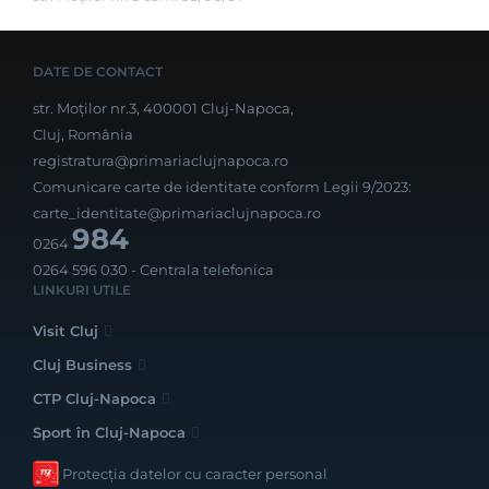
DATE DE CONTACT
str. Moților nr.3, 400001 Cluj-Napoca,
Cluj, România
registratura@primariaclujnapoca.ro
Comunicare carte de identitate conform Legii 9/2023:
carte_identitate@primariaclujnapoca.ro
984
0264
0264 596 030
- Centrala telefonica
LINKURI UTILE
Visit Cluj
Cluj Business
CTP Cluj-Napoca
Sport în Cluj-Napoca
Protecția datelor cu caracter personal