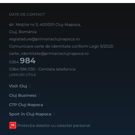
DATE DE CONTACT
str. Moților nr.3, 400001 Cluj-Napoca,
Cluj, România
registratura@primariaclujnapoca.ro
Comunicare carte de identitate conform Legii 9/2023:
carte_identitate@primariaclujnapoca.ro
984
0264
0264 596 030
- Centrala telefonica
LINKURI UTILE
Visit Cluj
Cluj Business
CTP Cluj-Napoca
Sport în Cluj-Napoca
Protecția datelor cu caracter personal