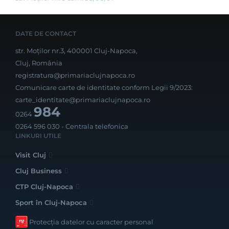
DATE DE CONTACT
str. Moților nr.3, 400001 Cluj-Napoca,
Cluj, România
registratura@primariaclujnapoca.ro
Comunicare carte de identitate conform Legii 9/2023:
carte_identitate@primariaclujnapoca.ro
984
0264
0264 596 030
- Centrala telefonica
LINKURI UTILE
Visit Cluj
Cluj Business
CTP Cluj-Napoca
Sport în Cluj-Napoca
Protecția datelor cu caracter personal