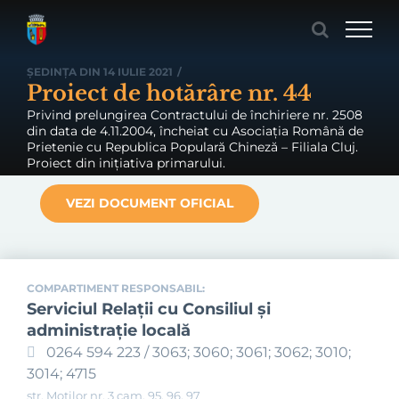
Skip
to
content
ȘEDINȚA DIN 14 IULIE 2021
/
Proiect de hotărâre nr. 44
Privind prelungirea Contractului de închiriere nr. 2508
din data de 4.11.2004, încheiat cu Asociația Română de
Prietenie cu Republica Populară Chineză – Filiala Cluj.
Proiect din inițiativa primarului.
VEZI DOCUMENT OFICIAL
COMPARTIMENT RESPONSABIL:
Serviciul Relaţii cu Consiliul şi
administraţie locală
0264 594 223 / 3063; 3060; 3061; 3062; 3010;
3014; 4715
str. Moților nr. 3 cam. 95, 96, 97