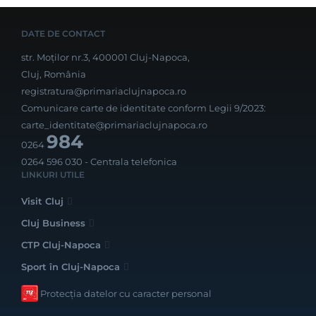
DATE DE CONTACT
str. Moților nr.3, 400001 Cluj-Napoca,
Cluj, România
registratura@primariaclujnapoca.ro
Comunicare carte de identitate conform Legii 9/2023:
carte_identitate@primariaclujnapoca.ro
984
0264
0264 596 030
- Centrala telefonica
LINKURI UTILE
Visit Cluj
Cluj Business
CTP Cluj-Napoca
Sport în Cluj-Napoca
Protecția datelor cu caracter personal