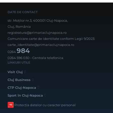
DATE DE CONTACT
str. Moților nr.3, 400001 Cluj-Napoca,
Cluj, România
registratura@primariaclujnapoca.ro
Comunicare carte de identitate conform Legii 9/2023:
carte_identitate@primariaclujnapoca.ro
984
0264
0264 596 030
- Centrala telefonica
LINKURI UTILE
Visit Cluj
Cluj Business
CTP Cluj-Napoca
Sport în Cluj-Napoca
Protecția datelor cu caracter personal