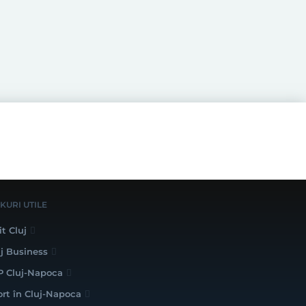
NKURI UTILE
it Cluj
uj Business
P Cluj-Napoca
ort în Cluj-Napoca