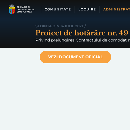
Skip
to
COMUNITATE
LOCUIRE
ADMINISTRAȚ
content
ȘEDINȚA DIN 14 IULIE 2021
/
Proiect de hotărâre nr. 49
Privind prelungirea Contractului de comodat nr.
VEZI DOCUMENT OFICIAL