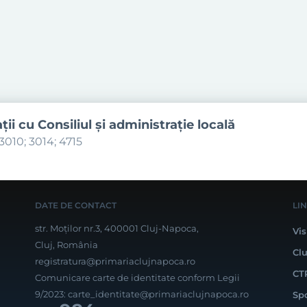
aţii cu Consiliul şi administraţie locală
3010; 3014; 4715
DATE DE CONTACT
LI
str. Moților nr.3, 400001 Cluj-Napoca,
Vis
Cluj, România
Cl
registratura@primariaclujnapoca.ro
CT
Comunicare carte de identitate conform Legii
9/2023:
carte_identitate@primariaclujnapoca.ro
Sp