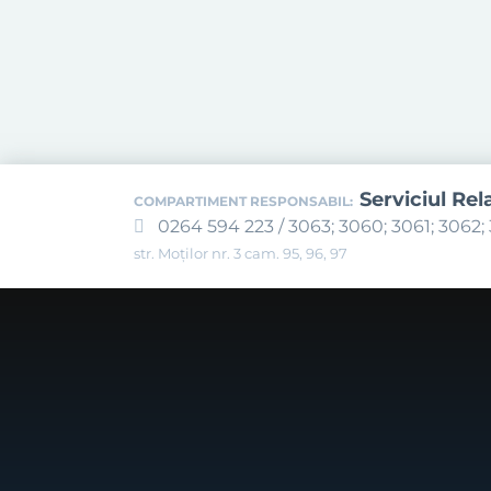
Serviciul Rel
COMPARTIMENT RESPONSABIL:
0264 594 223 / 3063; 3060; 3061; 3062; 
str. Moților nr. 3 cam. 95, 96, 97