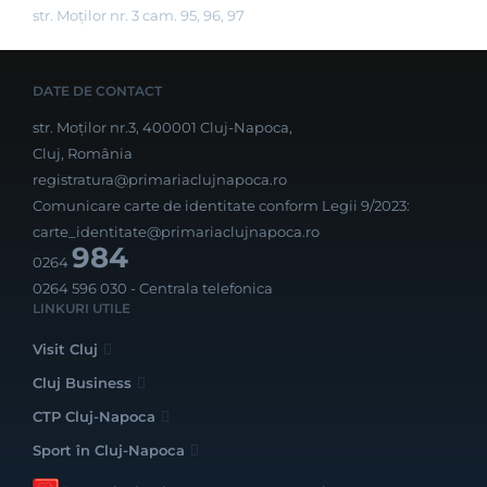
str. Moților nr. 3 cam. 95, 96, 97
DATE DE CONTACT
str. Moților nr.3, 400001 Cluj-Napoca,
Cluj, România
registratura@primariaclujnapoca.ro
Comunicare carte de identitate conform Legii 9/2023:
carte_identitate@primariaclujnapoca.ro
984
0264
0264 596 030
- Centrala telefonica
LINKURI UTILE
Visit Cluj
Cluj Business
CTP Cluj-Napoca
Sport în Cluj-Napoca