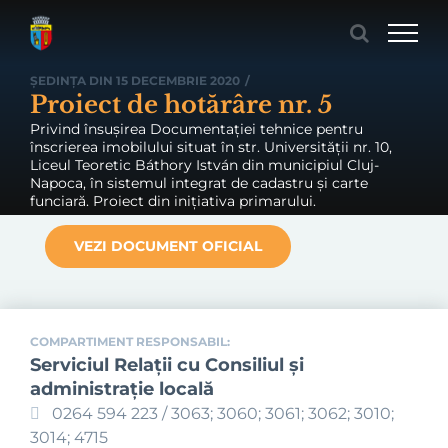
Skip
to
content
ȘEDINȚA DIN 15 DECEMBRIE 2020
/
Proiect de hotărâre nr. 5
Privind însușirea Documentației tehnice pentru
înscrierea imobilului situat în str. Universității nr. 10,
Liceul Teoretic Báthory István din municipiul Cluj-
Napoca, în sistemul integrat de cadastru și carte
funciară. Proiect din inițiativa primarului.
VEZI DOCUMENT OFICIAL
COMPARTIMENT RESPONSABIL:
Serviciul Relaţii cu Consiliul şi
administraţie locală
0264 594 223 / 3063; 3060; 3061; 3062; 3010;
3014; 4715