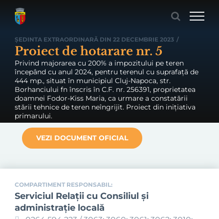
Skip
to
content
ȘEDINTA EXTRAORDINARĂ DIN 22 DECEMBRIE 2023
/
Proiect de hotarare nr. 5
Privind majorarea cu 200% a impozitului pe teren
începând cu anul 2024, pentru terenul cu suprafață de
444 mp., situat în municipiul Cluj-Napoca, str.
Borhanciului fn înscris în C.F. nr. 256391, proprietatea
doamnei Fodor-Kiss Maria, ca urmare a constatării
stării tehnice de teren neîngrijit. Proiect din inițiativa
primarului.
VEZI DOCUMENT OFICIAL
COMPARTIMENT RESPONSABIL:
Serviciul Relaţii cu Consiliul şi
administraţie locală