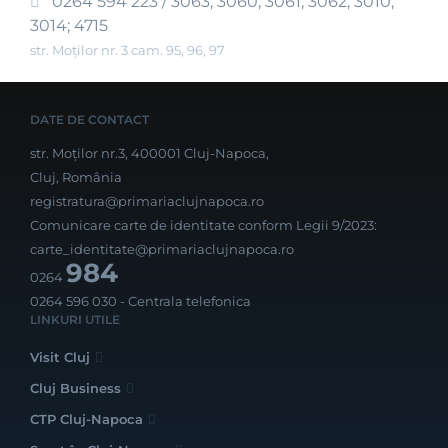
0264 594 223 / 3063; 3060; 3061; 3062; 3010;
3014; 4715
str. Moților nr. 3 cam. 95, 96, 97
DATE DE CONTACT
str. Moților nr.3, 400001 Cluj-Napoca,
Cluj, România
registratura@primariaclujnapoca.ro
Comunicare carte de identitate conform Legii 9/2023:
carte_identitate@primariaclujnapoca.ro
984
0264
0264 596 030
- Centrala telefonica
LINKURI UTILE
Visit Cluj
Cluj Business
CTP Cluj-Napoca