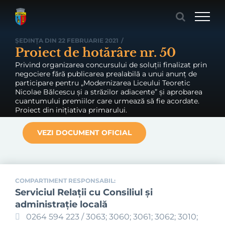
Skip
to
content
ȘEDINȚA DIN 22 FEBRUARIE 2021
/
Proiect de hotărâre nr. 50
Privind organizarea concursului de soluții finalizat prin
negociere fără publicarea prealabilă a unui anunț de
participare pentru „Modernizarea Liceului Teoretic
Nicolae Bălcescu și a străzilor adiacente” și aprobarea
cuantumului premiilor care urmează să fie acordate.
Proiect din inițiativa primarului.
VEZI DOCUMENT OFICIAL
COMPARTIMENT RESPONSABIL:
Serviciul Relaţii cu Consiliul şi
administraţie locală
0264 594 223 / 3063; 3060; 3061; 3062; 3010;