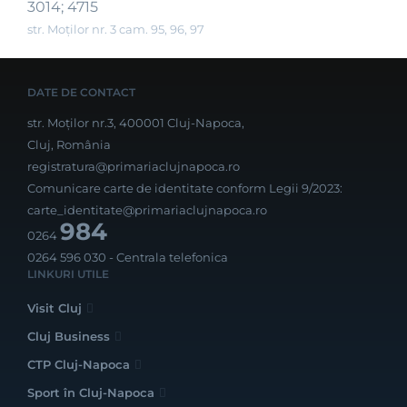
3014; 4715
str. Moților nr. 3 cam. 95, 96, 97
DATE DE CONTACT
str. Moților nr.3, 400001 Cluj-Napoca,
Cluj, România
registratura@primariaclujnapoca.ro
Comunicare carte de identitate conform Legii 9/2023:
carte_identitate@primariaclujnapoca.ro
984
0264
0264 596 030
- Centrala telefonica
LINKURI UTILE
Visit Cluj
Cluj Business
CTP Cluj-Napoca
Sport în Cluj-Napoca