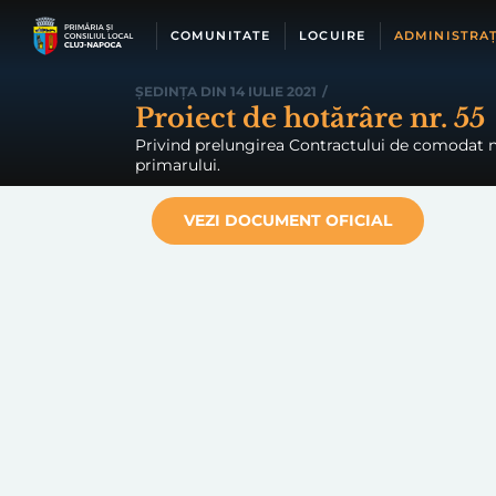
Skip
to
COMUNITATE
LOCUIRE
ADMINISTRAȚ
content
ȘEDINȚA DIN 14 IULIE 2021
/
Proiect de hotărâre nr. 55
Privind prelungirea Contractului de comodat nr
primarului.
VEZI DOCUMENT OFICIAL