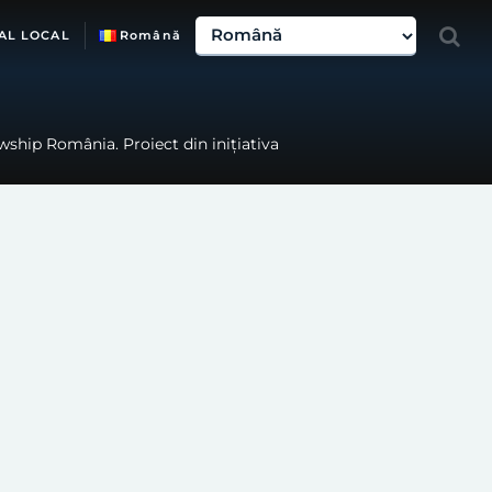
AL LOCAL
Română
wship România. Proiect din inițiativa