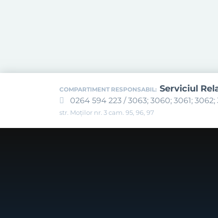
Serviciul Rel
COMPARTIMENT RESPONSABIL:
0264 594 223 / 3063; 3060; 3061; 3062; 
str. Moților nr. 3 cam. 95, 96, 97