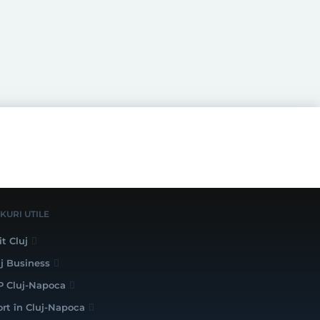
NKURI UTILE
it Cluj
uj Business
P Cluj-Napoca
ort în Cluj-Napoca