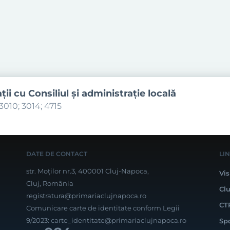
aţii cu Consiliul şi administraţie locală
3010; 3014; 4715
DATE DE CONTACT
LI
str. Moților nr.3, 400001 Cluj-Napoca,
Vis
Cluj, România
Cl
registratura@primariaclujnapoca.ro
CT
Comunicare carte de identitate conform Legii
9/2023:
carte_identitate@primariaclujnapoca.ro
Sp