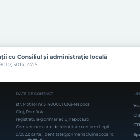
aţii cu Consiliul şi administraţie locală
3010; 3014; 4715
DATE DE CONTACT
LI
str. Moților nr.3, 400001 Cluj-Napoca,
Vis
Cluj, România
Cl
registratura@primariaclujnapoca.ro
CT
Comunicare carte de identitate conform Legii
9/2023:
carte_identitate@primariaclujnapoca.ro
Sp