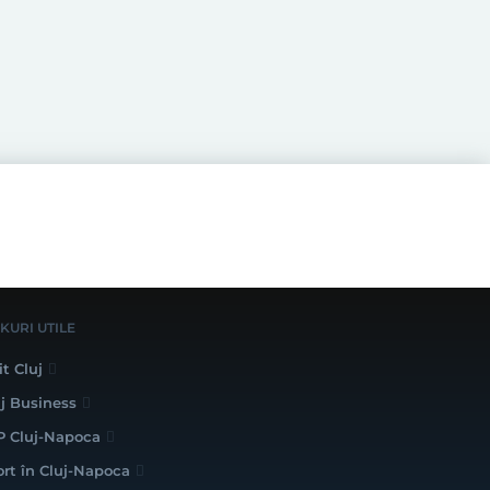
NKURI UTILE
it Cluj
uj Business
P Cluj-Napoca
ort în Cluj-Napoca