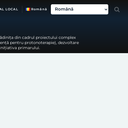
AL LOCAL
Română
rădinița din cadrul proiectului complex
lență pentru protonoterapie), dezvoltare
nițiativa primarului.