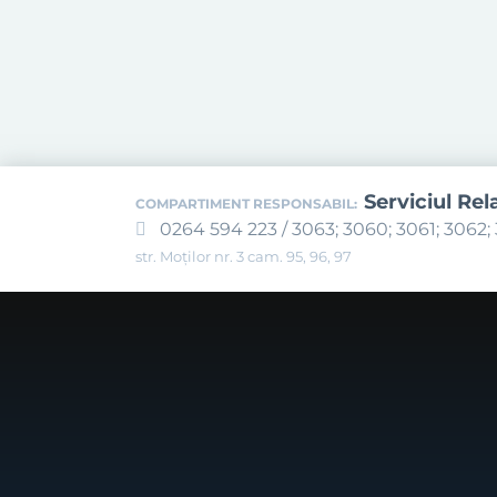
Serviciul Rel
COMPARTIMENT RESPONSABIL:
0264 594 223 / 3063; 3060; 3061; 3062; 
str. Moților nr. 3 cam. 95, 96, 97