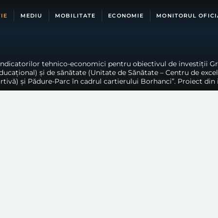
IE
MEDIU
MOBILITATE
ECONOMIE
MONITORUL OFICI
ndicatorilor tehnico-economici pentru obiectivul de investiții G
ducațional) și de sănătate (Unitate de Sănătate – Centru de exce
rtivă) și Pădure-Parc în cadrul cartierului Borhanci”. Proiect din i