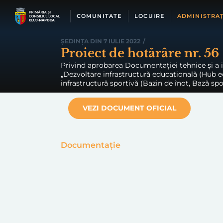
Skip
to
COMUNITATE
LOCUIRE
ADMINISTRAȚ
content
ȘEDINȚA DIN 7 IULIE 2022
/
Proiect de hotărâre nr. 56
Privind aprobarea Documentației tehnice și a i
„Dezvoltare infrastructură educațională (Hub e
infrastructură sportivă (Bazin de înot, Bază spo
VEZI DOCUMENT OFICIAL
Documentație