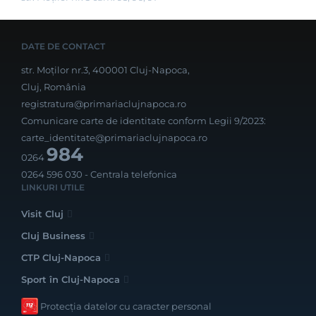
DATE DE CONTACT
str. Moților nr.3, 400001 Cluj-Napoca,
Cluj, România
registratura@primariaclujnapoca.ro
Comunicare carte de identitate conform Legii 9/2023:
carte_identitate@primariaclujnapoca.ro
984
0264
0264 596 030
- Centrala telefonica
LINKURI UTILE
Visit Cluj
Cluj Business
CTP Cluj-Napoca
Sport în Cluj-Napoca
Protecția datelor cu caracter personal