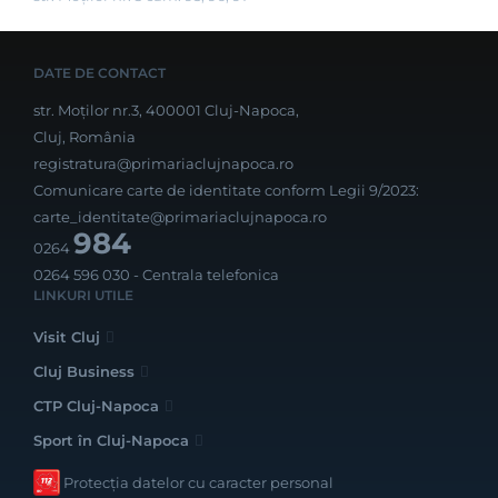
DATE DE CONTACT
str. Moților nr.3, 400001 Cluj-Napoca,
Cluj, România
registratura@primariaclujnapoca.ro
Comunicare carte de identitate conform Legii 9/2023:
carte_identitate@primariaclujnapoca.ro
984
0264
0264 596 030
- Centrala telefonica
LINKURI UTILE
Visit Cluj
Cluj Business
CTP Cluj-Napoca
Sport în Cluj-Napoca
Protecția datelor cu caracter personal