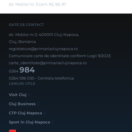
str. Moților nr. 3 cam. 95, 96, 97
DATE DE CONTACT
str. Moților nr.3, 400001 Cluj-Napoca,
Cluj, România
registratura@primariaclujnapoca.ro
Comunicare carte de identitate conform Legii 9/2023:
carte_identitate@primariaclujnapoca.ro
984
0264
0264 596 030
- Centrala telefonica
LINKURI UTILE
Visit Cluj
Cluj Business
CTP Cluj-Napoca
Sport în Cluj-Napoca