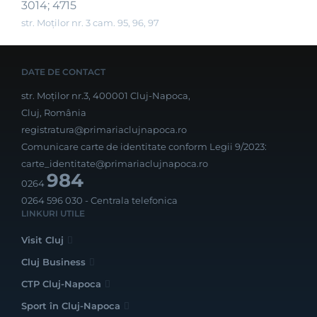
3014; 4715
str. Moților nr. 3 cam. 95, 96, 97
DATE DE CONTACT
str. Moților nr.3, 400001 Cluj-Napoca,
Cluj, România
registratura@primariaclujnapoca.ro
Comunicare carte de identitate conform Legii 9/2023:
carte_identitate@primariaclujnapoca.ro
984
0264
0264 596 030
- Centrala telefonica
LINKURI UTILE
Visit Cluj
Cluj Business
CTP Cluj-Napoca
Sport în Cluj-Napoca