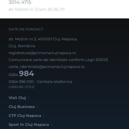
3014; 4715
str. Moților nr. 3 cam. 95, 96, 97
DATE DE CONTACT
str. Moților nr.3, 400001 Cluj-Napoca,
Cluj, România
registratura@primariaclujnapoca.ro
Comunicare carte de identitate conform Legii 9/2023:
carte_identitate@primariaclujnapoca.ro
984
0264
0264 596 030
- Centrala telefonica
LINKURI UTILE
Visit Cluj
Cluj Business
CTP Cluj-Napoca
Sport în Cluj-Napoca