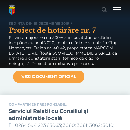
Skip
to
content
ȘEDINȚA DIN 19 DECEMBRIE 2019
/
Proiect de hotărâre nr. 7
Privind majorarea cu 500% a impozitului pe clădiri
începând cu anul 2020, pentru clădirile situate în Cluj-
Napoca, str. Traian nr. 40-42, proprietatea MAPCOM
ESTATE 1 S.R.L. (fostă SCORILLO IMMOBILIS S.R.L.), ca
urmare a constatării stării tehnice de clădire
neîngrijită. Proiect din inițiativa primarului.
VEZI DOCUMENT OFICIAL
COMPARTIMENT RESPONSABIL:
Serviciul Relaţii cu Consiliul şi
administraţie locală
0264 594 223 / 3063; 3060; 3061; 3062; 3010;