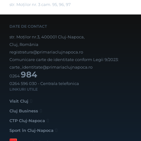
str. Moților nr. 3 cam. 95, 96, 97
DATE DE CONTACT
str. Moților nr.3, 400001 Cluj-Napoca,
Cluj, România
registratura@primariaclujnapoca.ro
Comunicare carte de identitate conform Legii 9/2023:
carte_identitate@primariaclujnapoca.ro
984
0264
0264 596 030
- Centrala telefonica
LINKURI UTILE
Visit Cluj
Cluj Business
CTP Cluj-Napoca
Sport în Cluj-Napoca