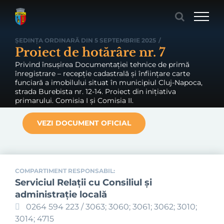
Skip
to
content
ȘEDINȚA ORDINARĂ DIN 5 SEPTEMBRIE 2025
/
Proiect de hotărâre nr. 7
Privind însușirea Documentației tehnice de primă
înregistrare – recepție cadastrală și înființare carte
funciară a imobilului situat în municipiul Cluj-Napoca,
strada Burebista nr. 12-14. Proiect din inițiativa
primarului. Comisia I și Comisia II.
VEZI DOCUMENT OFICIAL
COMPARTIMENT RESPONSABIL:
Serviciul Relaţii cu Consiliul şi
administraţie locală
0264 594 223 / 3063; 3060; 3061; 3062; 3010;
3014; 4715