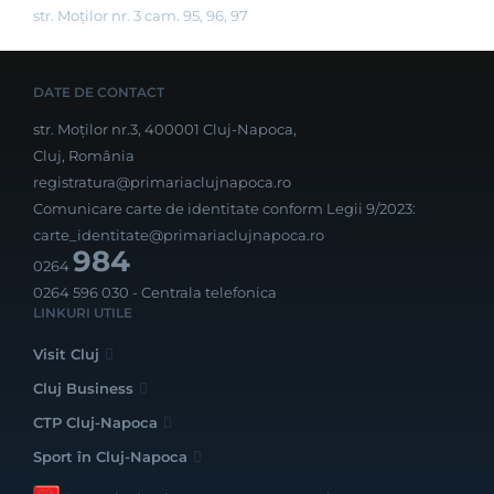
str. Moților nr. 3 cam. 95, 96, 97
DATE DE CONTACT
str. Moților nr.3, 400001 Cluj-Napoca,
Cluj, România
registratura@primariaclujnapoca.ro
Comunicare carte de identitate conform Legii 9/2023:
carte_identitate@primariaclujnapoca.ro
984
0264
0264 596 030
- Centrala telefonica
LINKURI UTILE
Visit Cluj
Cluj Business
CTP Cluj-Napoca
Sport în Cluj-Napoca