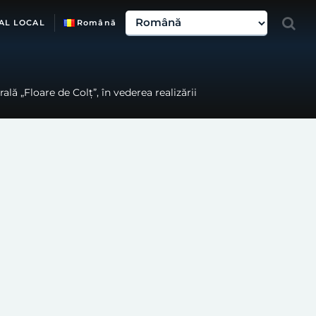
AL LOCAL
Română
lă „Floare de Colț”, în vederea realizării