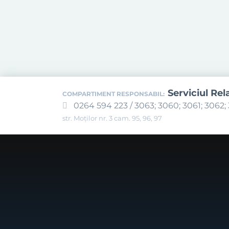
Serviciul Rel
COMPARTIMENT RESPONSABIL:
0264 594 223 / 3063; 3060; 3061; 3062; 
str. Moților nr. 3 cam. 95, 96, 97