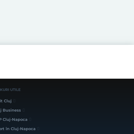
NKURI UTILE
it Cluj
uj Business
P Cluj-Napoca
ort în Cluj-Napoca