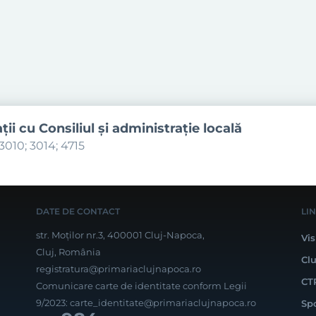
aţii cu Consiliul şi administraţie locală
3010; 3014; 4715
DATE DE CONTACT
LI
str. Moților nr.3, 400001 Cluj-Napoca,
Vis
Cluj, România
Cl
registratura@primariaclujnapoca.ro
CT
Comunicare carte de identitate conform Legii
9/2023:
carte_identitate@primariaclujnapoca.ro
Sp