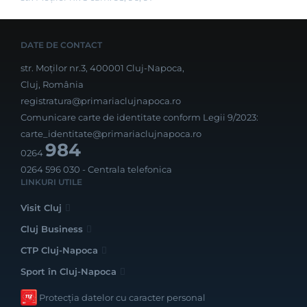
DATE DE CONTACT
str. Moților nr.3, 400001 Cluj-Napoca,
Cluj, România
registratura@primariaclujnapoca.ro
Comunicare carte de identitate conform Legii 9/2023:
carte_identitate@primariaclujnapoca.ro
984
0264
0264 596 030
- Centrala telefonica
LINKURI UTILE
Visit Cluj
Cluj Business
CTP Cluj-Napoca
Sport în Cluj-Napoca
Protecția datelor cu caracter personal