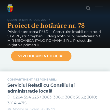
Skip
to
content
ȘEDINȚA DIN 14 IULIE 2021
/
Proiect de hotărâre nr. 78
Privind aprobarea P.U.D. – Construire imobil de birouri
S+P+2E, str. Stephan Ludwig Roth nr. 5; beneficiară: S.C.
MIR MECANICA ITALO ROMANA S.R.L. Proiect din
inițiativa primarului.
VEZI DOCUMENT OFICIAL
COMPARTIMENT RESPONSABIL:
Serviciul Relaţii cu Consiliul şi
administraţie locală
0264 594 223 / 3063; 3060; 3061; 3062; 3010;
3014; 4715
str. Moților nr. 3 cam. 95, 96, 97